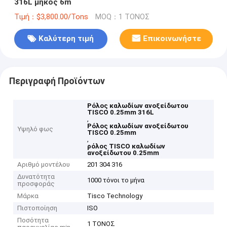
316L μήκος 6m
Τιμή：$3,800.00/Tons
MOQ：1 ΤΟΝΟΣ
Καλύτερη τιμή
Επικοινωνήστε
Περιγραφή Προϊόντων
Ρόλος καλωδίων ανοξείδωτου
TISCO 0.25mm 316L
,
Ρόλος καλωδίων ανοξείδωτου
Υψηλό φως
TISCO 0.25mm
,
ρόλος TISCO καλωδίων
ανοξείδωτου 0.25mm
Αριθμό μοντέλου
201 304 316
Δυνατότητα
1000 τόνοι το μήνα
προσφοράς
Μάρκα
Tisco Technology
Πιστοποίηση
ISO
Ποσότητα
1 ΤΟΝΟΣ