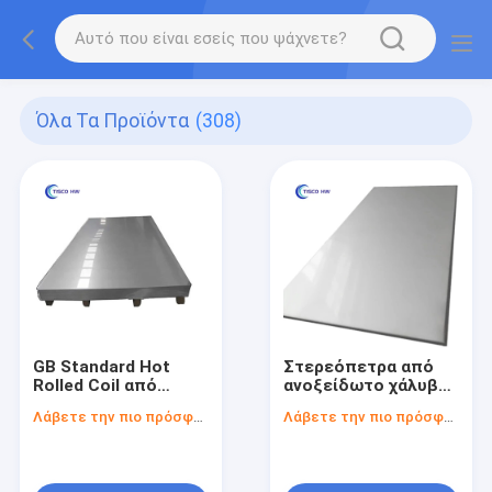
Όλα Τα Προϊόντα
(308)
GB Standard Hot
Στερεόπετρα από
Rolled Coil από
ανοξείδωτο χάλυβα
πλάκες από
θερμής έλασης AISI
Λάβετε την πιο πρόσφατη τιμή
Λάβετε την πιο πρόσφατη τιμή
ανοξείδωτο χάλυβα
με ψυκτικό R23 και
με πλάτος 1219 mm
φινίρισμα NO.1