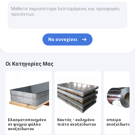
Σωλήνας χάλυβα SS
ράβδος ανοξείδωτου
Ρόλος καλωδίων ανοξείδωτου
Να συνεχίσει
Σχεδιάγραμμα ανοξείδωτου
Μέταλλο Monel
Οι Κατηγορίες Μας
Υλικό Hastelloy
Χάλυβας κραμάτων νικελίου
Κράμα τιτανίου
Υλικό Nitronic
Ελασματοποιημένο
Καυτός - κυλημένο
σπείρα
Διπλό ανοξείδωτο
εν ψυχρώ φύλλο
πιάτο ανοξείδωτου
ανοξείδωτου
ανοξείδωτου