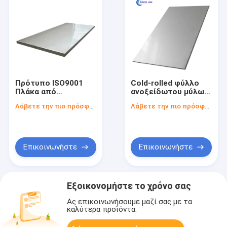
Πρότυπο ISO9001
Cold-rolled φύλλο
Πλάκα από
ανοξείδωτου μύλων
ανοξείδωτο χάλυβα
άκρη για τη μηχανική
Λάβετε την πιο πρόσφατη τιμή
Λάβετε την πιο πρόσφατη τιμή
θερμής έλασης για
εφαρμογή
R23/R404A και
πρότυπο DIN
Επικοινωνήστε
Επικοινωνήστε
Εξοικονομήστε το χρόνο σας
Ας επικοινωνήσουμε μαζί σας με τα
καλύτερα προϊόντα.