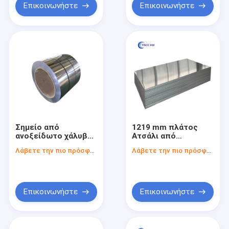
Επικοινωνήστε
Επικοινωνήστε
Σημείο από
1219 mm πλάτος
ανοξείδωτο χάλυβα
Ατσάλι από
θερμής έλασης
ανοξείδωτο χάλυβα
Λάβετε την πιο πρόσφατη τιμή
Λάβετε την πιο πρόσφατη τιμή
κανονικού μεγέθους/
προσαρμοσμένου
μεγέθους για
αποθήκευση και
εμπορία
Επικοινωνήστε
Επικοινωνήστε