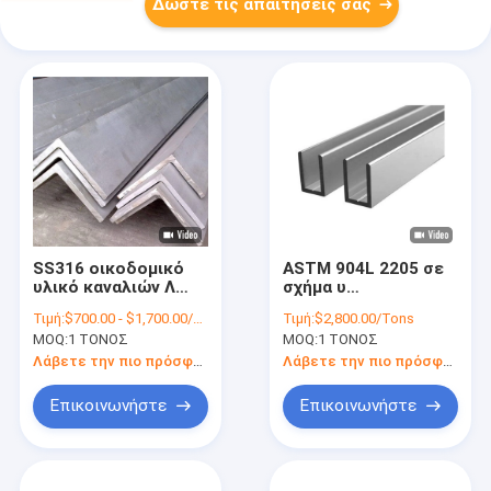
Δώστε τις απαιτήσεις σας
SS316 οικοδομικό
ASTM 904L 2205 σε
υλικό καναλιών Λ
σχήμα υ
ανοξείδωτου Inox
σχεδιάγραμμα
Τιμή:
$700.00 - $1,700.00/Tons
Τιμή:
$2,800.00/Tons
γωνίας τύπων Λ
ανοξείδωτου χάλυβα
MOQ:
1 ΤΟΝΟΣ
MOQ:
1 ΤΟΝΟΣ
βαθμού
καναλιών
Λάβετε την πιο πρόσφατη τιμή
Λάβετε την πιο πρόσφατη τιμή
Επικοινωνήστε
Επικοινωνήστε