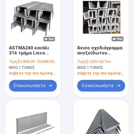
ASTMA240 κανάλι
Άνισο σχεδιάγραμμα
316 τμήμα Lisco
ανοξείδωτου
Posco SS Γ
καναλιών ΜΒ ΜΒ JIS
Τιμή:
$2,800.00 - $4,800.00/Tons
Τιμή:
$1,822.50/Ton
ανοξείδωτου Γ
ERW SS 304 Γ
MOQ:
1 ΤΟΝΟΣ
MOQ:
1 ΤΟΝΟΣ
Λάβετε την πιο πρόσφατη τιμή
Λάβετε την πιο πρόσφατη τιμή
Επικοινωνήστε
Επικοινωνήστε
Σπίτι
Προϊόντα
Βίντεο