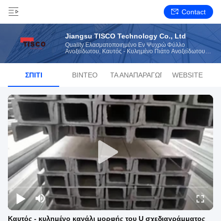
Contact
Jiangsu TISCO Technology Co., Ltd
Quality Ελασματοποιημένο Εν Ψυχρώ Φύλλο
Ανοξείδωτου, Καυτός - Κυλημένο Πιάτο Ανοξείδωτου
Κατασκευαστής Από Την Κίνα
ΣΠΊΤΙ
ΒΊΝΤΕΟ
ΛΊΣΤΑ ΑΝΑΠΑΡΑΓΩΓΉΣ
WEBSITE
Καυτός - κυλημένο κανάλι μορφής του U σχεδιαγράμματος