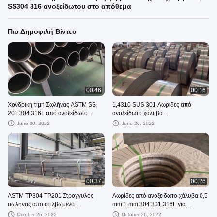
SS304 316 ανοξείδωτου στο απόθεμα
Πιο Δημοφιλή Βίντεο
00:46
00:16
Χονδρική τιμή Σωλήνας ASTM SS
1,4310 SUS 301 Λωρίδες από
201 304 316L από ανοξείδωτο
ανοξείδωτο χάλυβα
χάλυβα
Θερμοεπεξεργάσιμες ταινίες SS 304
June 30, 2022
June 20, 2022
00:37
00:26
ASTM TP304 TP201 Στρογγυλός
Λωρίδες από ανοξείδωτο χάλυβα 0,5
σωλήνας από στιλβωμένο
mm 1 mm 304 301 316L για
ανοξείδωτο χάλυβα Διακοσμητική
βιομηχανική χρήση
October 26, 2022
October 26, 2022