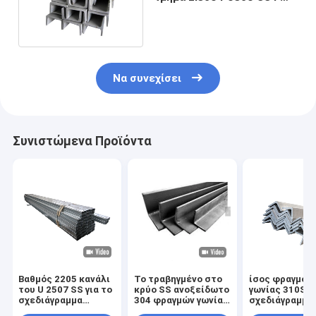
ανοξείδωτου Γ
Να συνεχίσει
Συνιστώμενα Προϊόντα
Βαθμός 2205 κανάλι
Το τραβηγμένο στο
ίσος φραγμός
του U 2507 SS για το
κρύο SS ανοξείδωτο
γωνίας 310S 
σχεδιάγραμμα
304 φραγμών γωνίας
σχεδιάγραμμα
ανοξείδωτου
Tisco μύλος
ανοξείδωτου 