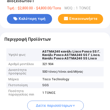
ανοξείδωτου Γ
Τιμή：$2,800.00 - $4,800.00/Tons
MOQ：1 ΤΟΝΟΣ
Καλύτερη τιμή
Επικοινωνήστε
Περιγραφή Προϊόντων
,
ASTMA240 κανάλι Lisco Posco SS Γ
Υψηλό φως
,
Κανάλι Posco ASTMA240 SS Γ Lisco
Κανάλι Posco ASTMA240 SS Lisco
Αριθμό μοντέλου
321 904
Δυνατότητα
500 τόνος/τόνοι ανά Μήνας
προσφοράς
Μάρκα
Tisco Technology
Πιστοποίηση
SGS
Ποσότητα
1 ΤΟΝΟΣ
παραγγελίας min
Δείτε περισσότερων