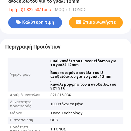
ανοξείδωτου για το γυαλί 12mm
Τιμή：$1,822.50/Tons
MOQ：1 ΤΟΝΟΣ
Καλύτερη τιμή
Επικοινωνήστε
Περιγραφή Προϊόντων
304l κανάλι του U ανοξείδωτου για
το γυαλί 12mm
,
Βουρτσισμένο κανάλι του U
Υψηλό φως
ανοξείδωτου για το γυαλί 12mm
,
κανάλι μορφής του u ανοξείδωτου
321 316
Αριθμό μοντέλου
321 316 304l
Δυνατότητα
1000 τόνοι το μήνα
προσφοράς
Μάρκα
Tisco Technology
Πιστοποίηση
SGS
Ποσότητα
1 ΤΟΝΟΣ