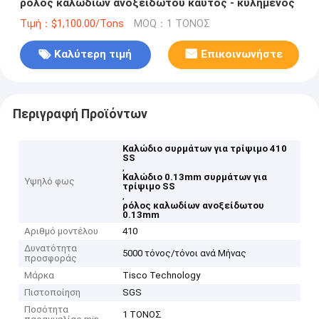
ρόλος καλωδίων ανοξείδωτου καυτός - κυλημένος
Τιμή：$1,100.00/Tons
MOQ：1 ΤΟΝΟΣ
Καλύτερη τιμή
Επικοινωνήστε
Περιγραφή Προϊόντων
Καλώδιο συρμάτων για τρίψιμο 410
SS
,
Καλώδιο 0.13mm συρμάτων για
Υψηλό φως
τρίψιμο SS
,
ρόλος καλωδίων ανοξείδωτου
0.13mm
Αριθμό μοντέλου
410
Δυνατότητα
5000 τόνος/τόνοι ανά Μήνας
προσφοράς
Μάρκα
Tisco Technology
Πιστοποίηση
SGS
Ποσότητα
1 ΤΟΝΟΣ