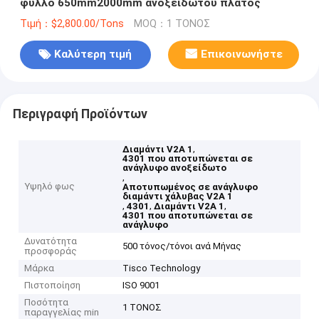
φύλλο 650mm2000mm ανοξείδωτου πλάτος
Τιμή：$2,800.00/Tons
MOQ：1 ΤΟΝΟΣ
Καλύτερη τιμή
Επικοινωνήστε
Περιγραφή Προϊόντων
,
Διαμάντι V2A 1
4301 που αποτυπώνεται σε
ανάγλυφο ανοξείδωτο
,
Υψηλό φως
Αποτυπωμένος σε ανάγλυφο
διαμάντι χάλυβας V2A 1
,
,
,
4301
Διαμάντι V2A 1
4301 που αποτυπώνεται σε
ανάγλυφο
Δυνατότητα
500 τόνος/τόνοι ανά Μήνας
προσφοράς
Μάρκα
Tisco Technology
Πιστοποίηση
ISO 9001
Ποσότητα
1 ΤΟΝΟΣ
παραγγελίας min