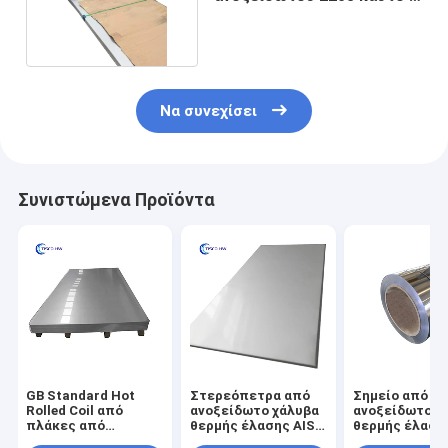
κυλημένος
Να συνεχίσει
Συνιστώμενα Προϊόντα
GB Standard Hot
Στερεόπετρα από
Σημείο από
Rolled Coil από
ανοξείδωτο χάλυβα
ανοξείδωτο χ
πλάκες από
θερμής έλασης AISI
θερμής έλαση
ανοξείδωτο χάλυβα
με ψυκτικό R23 και
κανονικού