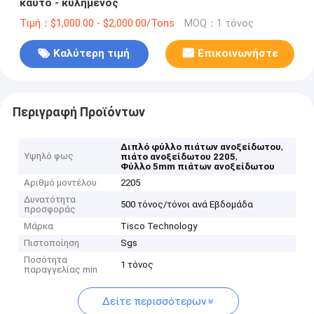
καυτό - κυλημένος
Τιμή：$1,000.00 - $2,000.00/Tons
MOQ：1 τόνος
Καλύτερη τιμή
Επικοινωνήστε
Περιγραφή Προϊόντων
,
Διπλό φύλλο πιάτων ανοξείδωτου
Υψηλό φως
,
πιάτο ανοξείδωτου 2205
Φύλλο 5mm πιάτων ανοξείδωτου
Αριθμό μοντέλου
2205
Δυνατότητα
500 τόνος/τόνοι ανά Εβδομάδα
προσφοράς
Μάρκα
Tisco Technology
Πιστοποίηση
Sgs
Ποσότητα
1 τόνος
παραγγελίας min
Δείτε περισσότερων