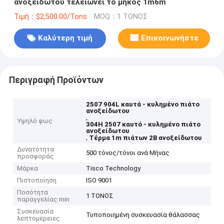
ανοξείδωτου τελειώνει το μήκος 1m6m
Τιμή：$2,500.00/Tons
MOQ：1 ΤΟΝΟΣ
Καλύτερη τιμή
Επικοινωνήστε
Περιγραφή Προϊόντων
2507 904L καυτά - κυλημένο πιάτο
ανοξείδωτου
,
Υψηλό φως
304H 2507 καυτό - κυλημένο πιάτο
ανοξείδωτου
,
Τέρμα 1m πιάτων 2B ανοξείδωτου
Δυνατότητα
500 τόνος/τόνοι ανά Μήνας
προσφοράς
Μάρκα
Tisco Technology
Πιστοποίηση
ISO 9001
Ποσότητα
1 ΤΟΝΟΣ
παραγγελίας min
Συσκευασία
Τυποποιημένη συσκευασία θάλασσας
λεπτομέρειες