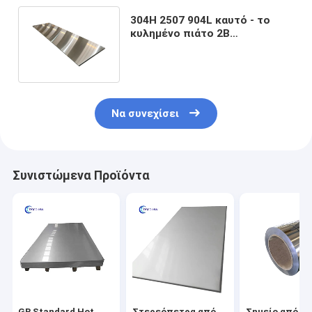
304H 2507 904L καυτό - το
κυλημένο πιάτο 2B
ανοξείδωτου τελειώνει το
μήκος 1m6m
Να συνεχίσει
Συνιστώμενα Προϊόντα
GB Standard Hot
Στερεόπετρα από
Σημείο από