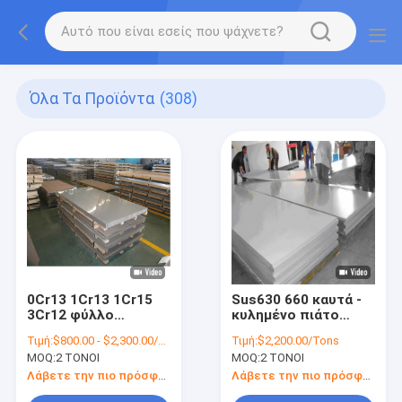
Όλα Τα Προϊόντα
(308)
0Cr13 1Cr13 1Cr15
Sus630 660 καυτά -
3Cr12 φύλλο
κυλημένο πιάτο
ανοξείδωτου 300
1mm ανοξείδωτου
Τιμή:
$800.00 - $2,300.00/Tons
Τιμή:
$2,200.00/Tons
σειρών για την
EN 12m μήκος ΜΒ
MOQ:
2 ΤΟΝΟΙ
MOQ:
2 ΤΟΝΟΙ
κατασκευή
DIN
Λάβετε την πιο πρόσφατη τιμή
Λάβετε την πιο πρόσφατη τιμή