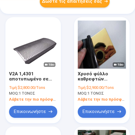
Δώστε τις απαιτήσεις σας
V2A 1,4301
Χρυσό φύλλο
αποτυπωμένο σε
καθρεφτών
ανάγλυφο διαμάντι
επιφάνειας SS σατέν
Τιμή:
$2,800.00/Tons
Τιμή:
$2,900.00/Tons
φύλλο
επιτροπών τοίχων
MOQ:
1 ΤΟΝΟΣ
MOQ:
1 ΤΟΝΟΣ
650mm2000mm
ανοξείδωτου S30815
ανοξείδωτου
304N 4x8
Λάβετε την πιο πρόσφατη τιμή
Λάβετε την πιο πρόσφατη τιμή
πλάτος
Επικοινωνήστε
Επικοινωνήστε