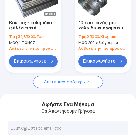
Σχετικά με εμάς
Επισκεψή εργοστασίου
Καυτός - κυλημένα
12 φωτεινός ματ
φύλλα πατέ
καλωδίων κραμάτων
Έλεγχος ποιότητας
ανοξείδωτου ASTM
νικελίου κοβαλτίου
Τιμή:
$2,850.00/Tons
Τιμή:
$50.00/Kilogram
310S 5mm 6mm
σιδήρου καλωδίων
MOQ:
1 ΤΟΝΟΣ
MOQ:
200 χιλιόγραμμα
παχιά
μετρητών 4j29 Kovar
Επικοινωνήστε μαζί μας
Λάβετε την πιο πρόσφατη τιμή
Λάβετε την πιο πρόσφατη τιμή
Ζητήστε μια προσφορά
Επικοινωνήστε
Επικοινωνήστε
Δείτε περισσότερων
Ελασματοποιημένο εν ψυχρώ φύλλο ανοξείδωτου
Καυτός - κυλημένο πιάτο ανοξείδωτου
Αφήστε Ένα Μήνυμα
Θα Απαντήσουμε Γρήγορα
σπείρα ανοξείδωτου
Λουρίδα ανοξείδωτου