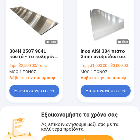
304H 2507 904L
Inox AISI 304 πιάτο
καυτό - το κυλημένο
3mm ανοξείδωτου
πιάτο 2B
5mm παχιά έγκριση
Τιμή:
$2,500.00/Tons
Τιμή:
$1,000.00 - $3,000.00/Tons
ανοξείδωτου
του BV IQI
MOQ:
1 ΤΟΝΟΣ
MOQ:
1 ΤΟΝΟΣ
τελειώνει το μήκος
1m6m
Λάβετε την πιο πρόσφατη τιμή
Λάβετε την πιο πρόσφατη τιμή
Επικοινωνήστε
Επικοινωνήστε
Εξοικονομήστε το χρόνο σας
Ας επικοινωνήσουμε μαζί σας με τα
καλύτερα προϊόντα.