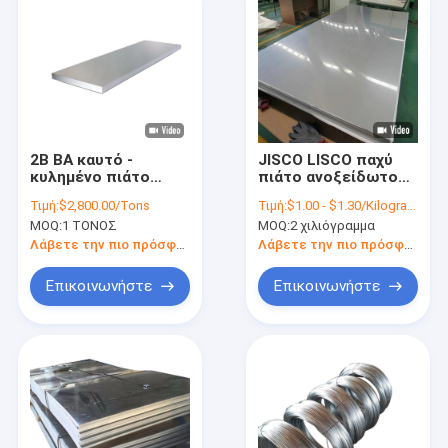
2B BA καυτό -
JISCO LISCO παχύ
κυλημένο πιάτο
πιάτο ανοξείδωτου
ASTM 316L 304 409
1,5 χιλ. 200 καυτός
Τιμή:
$2,800.00/Tons
Τιμή:
$1.00 - $1.30/Kilograms
410 ανοξείδωτου
σειράς που
MOQ:
1 ΤΟΝΟΣ
MOQ:
2 χιλιόγραμμα
διαμορφώνεται
Λάβετε την πιο πρόσφατη τιμή
Λάβετε την πιο πρόσφατη τιμή
Επικοινωνήστε
Επικοινωνήστε
Σπίτι
Προϊόντα
Βίντεο