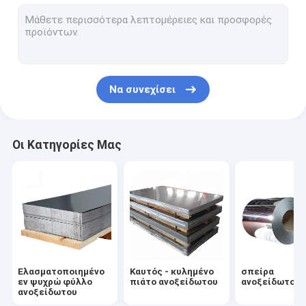
Σωλήνας χάλυβα SS
ράβδος ανοξείδωτου
Ρόλος καλωδίων ανοξείδωτου
Να συνεχίσει
Σχεδιάγραμμα ανοξείδωτου
Μέταλλο Monel
Οι Κατηγορίες Μας
Υλικό Hastelloy
Χάλυβας κραμάτων νικελίου
Κράμα τιτανίου
Υλικό Nitronic
Ελασματοποιημένο
Καυτός - κυλημένο
σπείρα
Διπλό ανοξείδωτο
εν ψυχρώ φύλλο
πιάτο ανοξείδωτου
ανοξείδωτου
ανοξείδωτου