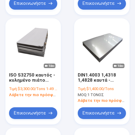
Επικοινωνήστε
Επικοινωνήστε
ISO S32750 καυτός -
DIN1.4003 1,4318
κυλημένο πιάτο
1,4828 καυτά -
8mm SS 304 φύλλο
κυλημένο πιάτο
Τιμή:
$3,300.00/Tons 1-49 Tons
Τιμή:
$1,400.00/Tons
Tisco ανοξείδωτου
ανοξείδωτου που
Λάβετε την πιο πρόσφατη τιμή
MOQ:
1 ΤΟΝΟΣ
γαλβανίζεται
Λάβετε την πιο πρόσφατη τιμή
Επικοινωνήστε
Επικοινωνήστε