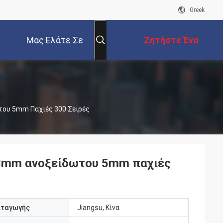
Greek
Μας Ελάτε Σε
Ζητήστε Ένα
Επαφή Με
Απόσπασμα
του 5mm Παχιές 300 Σειρές
 3mm ανοξείδωτου 5mm παχιές
αταγωγής
Jiangsu, Κίνα