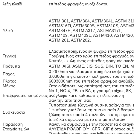
λέξη κλειδί
επίπεδος φραγμός ανοξείδωτου
ASTM 301, ASTM304, ASTM304L, ASTM 31
ASTM316Ti, ASTM309S, ASTM310S, ASTM3
Υλικό
ASTM347H, ASTM A317, ASTMA317L,
ASTM409, ASTM409L, ASTM410, ASTM420
ASTM 201, ASTM202,
Ελασματοποιημένος εν ψυχρώ επίπεδος φρα
Τεχνική
Τραβηγμένος στο κρύο επίπεδος φραγμός α
Καυτός - κυλημένος επίπεδος φραγμός ανοξ
Πρότυπα
ASTM, AISI, ASME, JIS, SUS, DIN, ΤΟ EN, 
0.26.0mm για ελασματοποιημένο εν ψυχρώ τ
Πάχος
3.0300mm για καυτό - κυλημένος
του επίπε
Πλάτος
6003000mm
του επίπεδου φραγμού ανοξείδ
Μήκος
Οποιοιδήποτε, ως απαίτησή σας
του επίπεδ
No.1, NO.4, 2B, το BA, η γραμμή τρίχας, 8K
Επεξεργασία επιφάνειας
ανάγλυφο και ο καθρέφτης τελειώνουν ή
σαν την απαίτησή σας
Τυποποιημένη εξαγωγή συσκευασία-για τον 
1.surface γυαλίζουν. τη συσκευασία 3 δεσμώ
Συσκευασία
ξύλινη συσκευασία 4 παλετών: εμπορευματοκ
5. ειδικά σύμφωνα με το αίτημα πελατών
Παράδοση
Κανονικά σύμφωνα με την ποσότητα διαταγή
Στοιχείο τιμών
ΑΛΥΣΊΔΑ ΡΟΛΟΓΙΟΎ, CFR, CIF ή όπως συζη
Ο επίπεδος φραγμός ανοξείδωτου χρησιμοπο