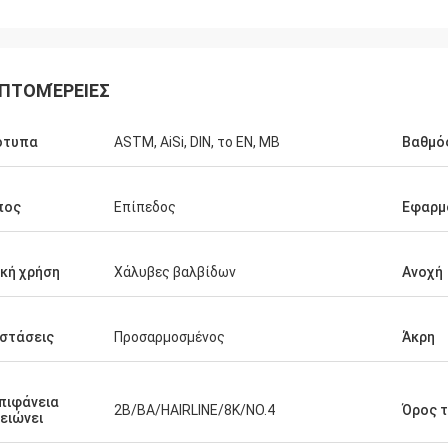
ΠΤΟΜΈΡΕΙΕΣ
ότυπα
ASTM, AiSi, DIN, το EN, ΜΒ
Βαθμό
πος
Επίπεδος
Εφαρμ
Diego Nemer
ική χρήση
Χάλυβες βαλβίδων
Ανοχή
lity of the pipes is very good, very
eamless pipes!
στάσεις
Προσαρμοσμένος
Άκρη
πιφάνεια
2B/BA/HAIRLINE/8K/NO.4
Όρος 
ειώνει