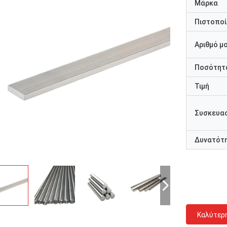
Μάρκα
Πιστοποί
Αριθμό μ
Ποσότητα
Τιμή
Συσκευασ
Δυνατότ
Καλύτερ