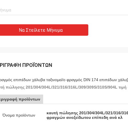
Να Στείλετε Μήνυμα
ΡΙΓΡΑΦΉ ΠΡΟΪΌΝΤΩΝ
ραγμός επιπέδων χάλυβα ταξινομεί/ο φραγμός DIN 174 επιπέδων χάλυ
τή πώλησης 201/304/304L/321/316/316L/309/309S/310S/904L τιμ
εριγραφή προϊόντων
καυτή πώλησης 201/304/304L/321/316/316
Όνομα προϊόντων
φραγμών ανοξείδωτου επίπεδη ανά κλ