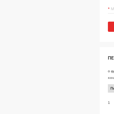
ΠΕ
ο φ
καυ
Π
1