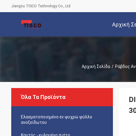
Jiangsu TISCO Technology Co., Ltd
Αρχική Σ
Αρχική Σελίδα
/
Ράβδος Αν
Όλα Τα Προϊόντα
D
3
Ελασματοποιημένο εν ψυχρώ φύλλο
ανοξείδωτου
Καυτός - κυλημένο πιάτο