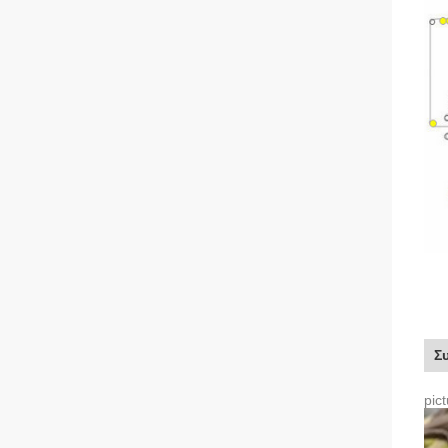
Σ
pic