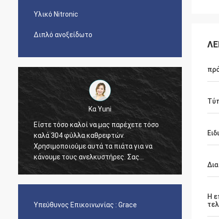
Υλικό Nitronic
Διπλό ανοξείδωτο
ΛΕ
πρ
Τύ
Κα Yuni
Είστε τόσο καλοί να μας παρέχετε τόσο
Ειδ
καλά 304 φύλλα καθρεφτών.
The qua
Χρησιμοποιούμε αυτά τα πιάτα για να
nice s
κάνουμε τους ανελκυστήρες. Σας
Δια
ευχαριστούμε!
Η ε
τελ
Υπεύθυνος Επικοινωνίας :
Grace