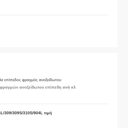
βα επίπεδος φραγμός ανοξείδωτου
ή φραγμών ανοξείδωτου επίπεδη ανά κλ
L/309/309S/310S/904L τιμή