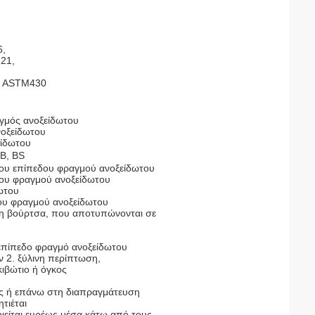
6,
21,
, ASTM430
γμός ανοξείδωτου
νοξείδωτου
είδωτου
ΜΒ, BS
ου επίπεδου φραγμού ανοξείδωτου
δου φραγμού ανοξείδωτου
ωτου
ου φραγμού ανοξείδωτου
, η βούρτσα, που αποτυπώνονται σε
επίπεδο φραγμό ανοξείδωτου
ν 2. ξύλινη περίπτωση,
ιβώτιο ή όγκος
ς ή επάνω στη διαπραγμάτευση
τιέται
ιείται ευρέως μέσα κάτω από τους