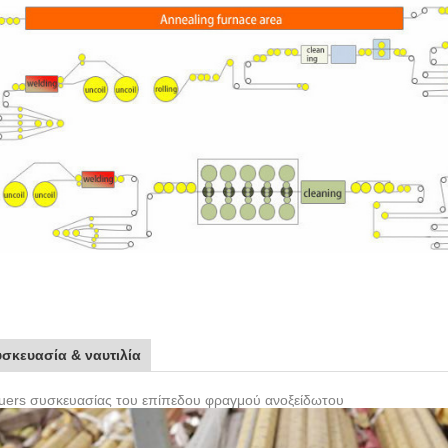
υσκευασία & ναυτιλία
tuers συσκευασίας του επίπεδου φραγμού ανοξείδωτου