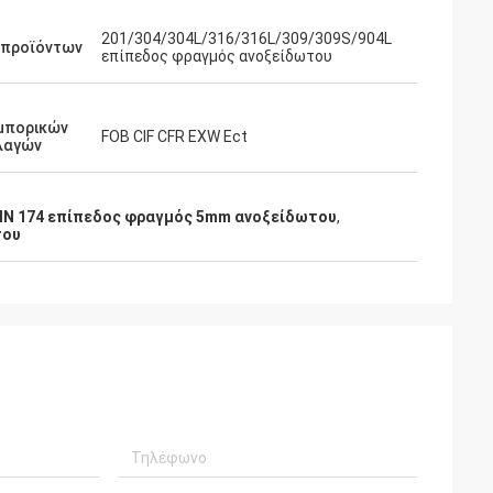
201/304/304L/316/316L/309/309S/904L
 προϊόντων
επίπεδος φραγμός ανοξείδωτου
εμπορικών
FOB CIF CFR EXW Ect
λαγών
IN 174 επίπεδος φραγμός 5mm ανοξείδωτου
,
του