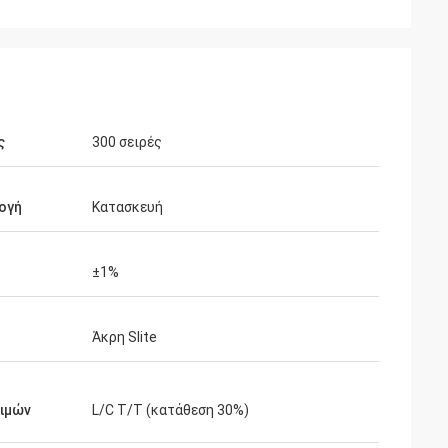
ς
300 σειρές
ογή
Κατασκευή
±1%
Άκρη Slite
τιμών
L/C T/T (κατάθεση 30%)