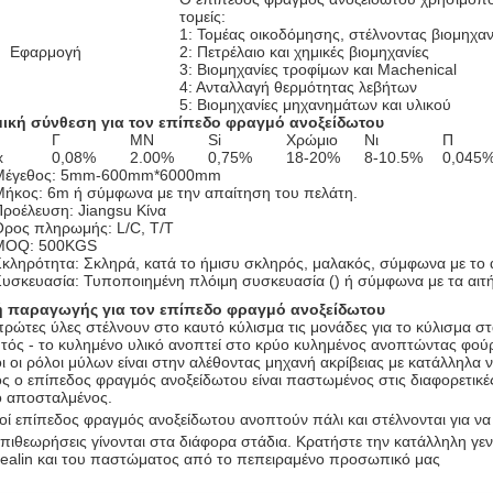
τομείς:
1: Τομέας οικοδόμησης, στέλνοντας βιομηχαν
Εφαρμογή
2: Πετρέλαιο και χημικές βιομηχανίες
3: Βιομηχανίες τροφίμων και Machenical
4: Ανταλλαγή θερμότητας λεβήτων
5: Βιομηχανίες μηχανημάτων και υλικού
ική σύνθεση για τον επίπεδο φραγμό ανοξείδωτου
Γ
ΜΝ
Si
Χρώμιο
Νι
Π
x
0,08%
2.00%
0,75%
18-20%
8-10.5%
0,045
Μέγεθος: 5mm-600mm*6000mm
Μήκος: 6m ή σύμφωνα με την απαίτηση του πελάτη.
Προέλευση: Jiangsu Κίνα
Όρος πληρωμής: L/C, T/T
MOQ: 500KGS
Σκληρότητα: Σκληρά, κατά το ήμισυ σκληρός, μαλακός, σύμφωνα με το 
Συσκευασία: Τυποποιημένη πλόιμη συσκευασία () ή σύμφωνα με τα αιτ
 παραγωγής για τον επίπεδο φραγμό ανοξείδωτου
πρώτες ύλες στέλνουν στο καυτό κύλισμα τις μονάδες για το κύλισμα στ
τός - το κυλημένο υλικό ανοπτεί στο κρύο κυλημένος ανοπτώντας φού
ι οι ρόλοι μύλων είναι στην αλέθοντας μηχανή ακρίβειας με κατάλληλα 
ς ο επίπεδος φραγμός ανοξείδωτου είναι παστωμένος στις διαφορετικ
 αποσταλμένος.
οί
επίπεδος φραγμός ανοξείδωτου
ανοπτούν πάλι και στέλνονται για να
επιθεωρήσεις γίνονται στα διάφορα στάδια. Κρατήστε την κατάλληλη γεν
ealin και του παστώματος από το πεπειραμένο προσωπικό μας