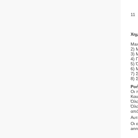
11
Χημ
Ma
2)
3) 
4) 
5) 
6) 
7) 
8) 
Ροή
Οι 
Καυ
Όλο
Όλο
από
Αυτ
Οι 
ann