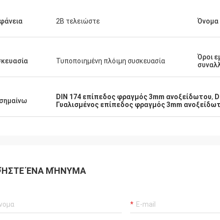
φάνεια
2B τελειώστε
Όνομα
Όροι 
σκευασία
Τυποποιημένη πλόιμη συσκευασία
συναλ
DIN 174 επίπεδος φραγμός 3mm ανοξείδωτου
,
D
σημαίνω
Γυαλισμένος επίπεδος φραγμός 3mm ανοξείδω
ΉΣΤΕ ΈΝΑ ΜΉΝΥΜΑ