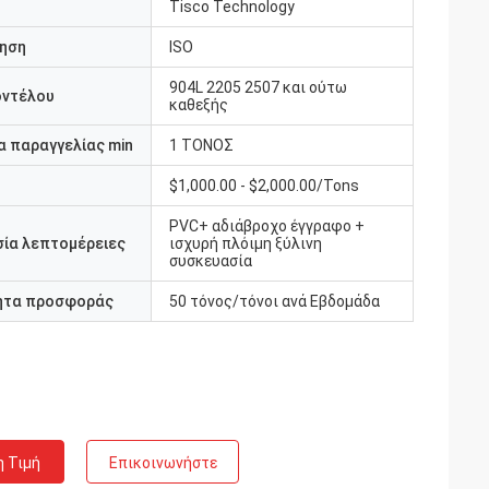
Tisco Technology
ηση
ISO
904L 2205 2507 και ούτω
οντέλου
καθεξής
 παραγγελίας min
1 ΤΟΝΟΣ
$1,000.00 - $2,000.00/Tons
PVC+ αδιάβροχο έγγραφο +
ία λεπτομέρειες
ισχυρή πλόιμη ξύλινη
συσκευασία
ητα προσφοράς
50 τόνος/τόνοι ανά Εβδομάδα
η Τιμή
Επικοινωνήστε