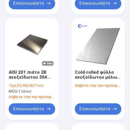
Επικοινωνήστε
Επικοινωνήστε
AISI 201 πιάτο 2B
Cold-rolled φύλλο
ανοξείδωτου 304
ανοξείδωτου μύλων
τελειώνει το φύλλο
άκρη για τη μηχανική
Τιμή:
$2,400.00/Tons
Λάβετε την πιο πρόσφατη τιμή
1220x3428mm SS
εφαρμογή
MOQ:
1 τόνος
Λάβετε την πιο πρόσφατη τιμή
Επικοινωνήστε
Επικοινωνήστε