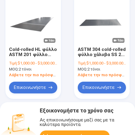
Cold-rolled HL φύλλο
ASTM 304 cold-rolled
ASTM 201 φύλλο
φύλλο χάλυβα SS 2B
χάλυβα SS 1500mm
τελειώνει Hairline
Τιμή:
$1,000.00 - $3,000.00/Tons
Τιμή:
$1,000.00 - $3,000.00/Tons
ανοξείδωτου
καθρεφτών 6000mm
MOQ:
2 τόνοι
MOQ:
2 τόνοι
Λάβετε την πιο πρόσφατη τιμή
Λάβετε την πιο πρόσφατη τιμή
Επικοινωνήστε
Επικοινωνήστε
Εξοικονομήστε το χρόνο σας
Ας επικοινωνήσουμε μαζί σας με τα
καλύτερα προϊόντα.