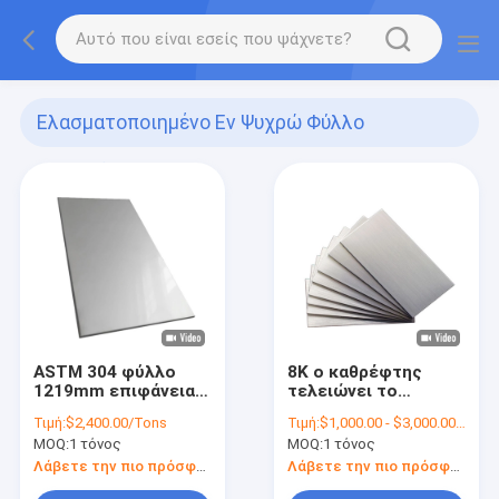
Ελασματοποιημένο Εν Ψυχρώ Φύλλο
Ανοξείδωτου
(36)
ASTM 304 φύλλο
8K ο καθρέφτης
1219mm επιφάνειας
τελειώνει το
SS πιάτων 2B
ελασματοποιημένο
Τιμή:
$2,400.00/Tons
Τιμή:
$1,000.00 - $3,000.00/Tons
ανοξείδωτου 1mm
εν ψυχρώ φύλλο
MOQ:
1 τόνος
MOQ:
1 τόνος
0.5mm ανοξείδωτου
πιάτο πάχους ASTM
Λάβετε την πιο πρόσφατη τιμή
Λάβετε την πιο πρόσφατη τιμή
304 SS