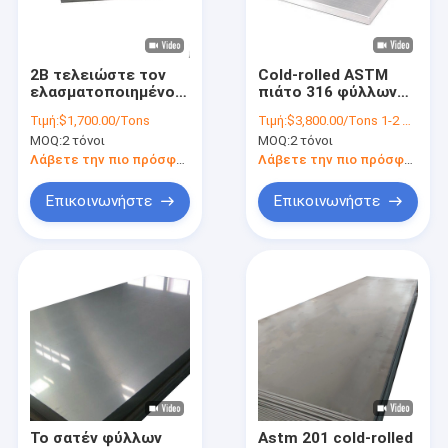
Σχετικά με εμάς
Επισκεψή εργοστασίου
2B τελειώστε τον
Cold-rolled ASTM
ελασματοποιημένο
πιάτο 316 φύλλων
Έλεγχος ποιότητας
εν ψυχρώ καθρέφτη
ανοξείδωτου
Τιμή:
$1,700.00/Tons
Τιμή:
$3,800.00/Tons 1-2 Tons
BA φύλλων TISCO
πάστωμα SS 4x8
MOQ:
2 τόνοι
MOQ:
2 τόνοι
316L 6000mm
Επικοινωνήστε μαζί μας
ανοξείδωτου
Λάβετε την πιο πρόσφατη τιμή
Λάβετε την πιο πρόσφατη τιμή
Ζητήστε μια προσφορά
Επικοινωνήστε
Επικοινωνήστε
Ελασματοποιημένο εν ψυχρώ φύλλο ανοξείδωτου
Καυτός - κυλημένο πιάτο ανοξείδωτου
σπείρα ανοξείδωτου
Λουρίδα ανοξείδωτου
Το σατέν φύλλων
Astm 201 cold-rolled