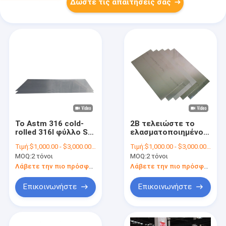
Δώστε τις απαιτήσεις σας
Το Astm 316 cold-
2B τελειώστε το
rolled 316l φύλλο SS
ελασματοποιημένο
2b ανοξείδωτου
εν ψυχρώ φύλλο
Τιμή:
$1,000.00 - $3,000.00/Tons
Τιμή:
$1,000.00 - $3,000.00/Tons
τελειώνει Hairline
ASTM 321 SS
MOQ:
2 τόνοι
MOQ:
2 τόνοι
1000mm
2000mm
ανοξείδωτου
Λάβετε την πιο πρόσφατη τιμή
Λάβετε την πιο πρόσφατη τιμή
Επικοινωνήστε
Επικοινωνήστε