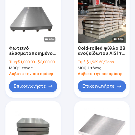
Φωτεινό
Cold-rolled φύλλο 2B
ελασματοποιημένο
ανοξείδωτου AISI το
εν ψυχρώ φύλλο
316L τελειώνει 316
Τιμή:
$1,000.00 - $3,000.00/Tons
Τιμή:
$1,939.50/Tons
0.5mm πάχος 201
πόδια 1.2mm 4x8
MOQ:
1 τόνος
MOQ:
1 τόνος
ανοξείδωτου πιάτο
SS
Λάβετε την πιο πρόσφατη τιμή
Λάβετε την πιο πρόσφατη τιμή
Επικοινωνήστε
Επικοινωνήστε
Σπίτι
Προϊόντα
Βίντεο