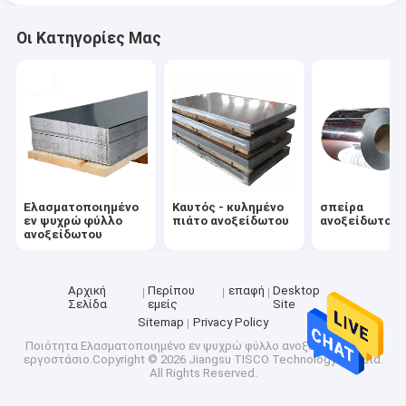
Οι Κατηγορίες Μας
Ελασματοποιημένο
Καυτός - κυλημένο
σπείρα
εν ψυχρώ φύλλο
πιάτο ανοξείδωτου
ανοξείδωτου
ανοξείδωτου
Αρχική
Περίπου
επαφή
Desktop
Σελίδα
εμείς
Site
Sitemap
Privacy Policy
Ποιότητα
Ελασματοποιημένο εν ψυχρώ φύλλο ανοξείδωτου
Κίνα
εργοστάσιο.Copyright © 2026 Jiangsu TISCO Technology Co., Ltd.
All Rights Reserved.