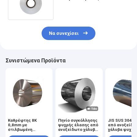
ανοξείδωτου 410 400 σειρών
Να συνεχίσει
Συνιστώμενα Προϊόντα
Καθρέφτης 8K
Πηνίο συγκόλλησης
JIS SUS 304 Π
0,8mm με
ψυχρής έλασης από
από ανοξείδω
στιλβωμένη
ανοξείδωτο χάλυβα
χάλυβα ψυχρή
επιφάνεια ψυχρής
304 301 304L 321
έλασης 0,8 m