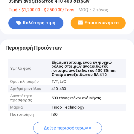
35mm ανοξείδωτου 410 400 σειρών
Τιμή：$1,200.00 - $2,500.00/Tons
MOQ：2 τόνος
Καλύτερη τιμή
Επικοινωνήστε
Περιγραφή Προϊόντων
Ελασματοποιημένος εν ψυχρώ
ρόλος σπειρών ανοξείδωτου
Υψηλό φως
,
,
σπείρα ανοξείδωτου 430 35mm
Σπείρα ανοξείδωτου BA 410
Όροι πληρωμής
T/T, L/C
Αριθμό μοντέλου
410, 430
Δυνατότητα
500 τόνος/τόνοι ανά Μήνας
προσφοράς
Μάρκα
Tisco Technology
Πιστοποίηση
ISO
Δείτε περισσότερων