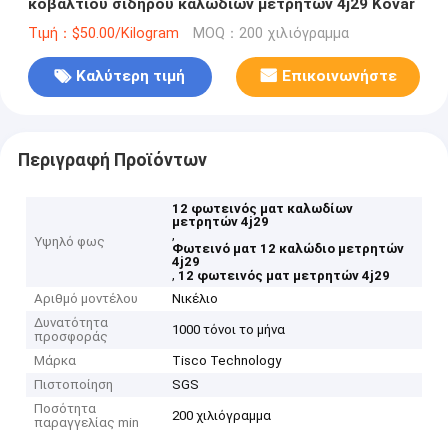
κοβαλτίου σιδήρου καλωδίων μετρητών 4j29 Kovar
Τιμή：$50.00/Kilogram
MOQ：200 χιλιόγραμμα
Καλύτερη τιμή
Επικοινωνήστε
Περιγραφή Προϊόντων
12 φωτεινός ματ καλωδίων
μετρητών 4j29
,
Υψηλό φως
Φωτεινό ματ 12 καλώδιο μετρητών
4j29
,
12 φωτεινός ματ μετρητών 4j29
Αριθμό μοντέλου
Νικέλιο
Δυνατότητα
1000 τόνοι το μήνα
προσφοράς
Μάρκα
Tisco Technology
Πιστοποίηση
SGS
Ποσότητα
200 χιλιόγραμμα
παραγγελίας min