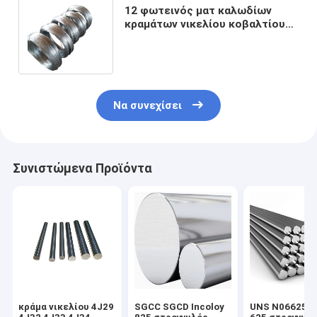
12 φωτεινός ματ καλωδίων
κραμάτων νικελίου κοβαλτίου
σιδήρου καλωδίων μετρητών
4j29 Kovar
Να συνεχίσει
Συνιστώμενα Προϊόντα
κράμα νικελίου 4J29
SGCC SGCD Incoloy
UNS N06625 In