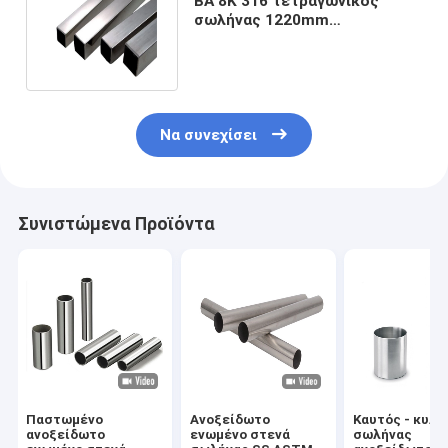
BA 8K 316 τετραγωνικός
σωλήνας 1220mm
ανοξείδωτου σωλήνας
χάλυβα OD SS
Να συνεχίσει
Συνιστώμενα Προϊόντα
Παστωμένο
Ανοξείδωτο
Καυτός - κυλη
ανοξείδωτο
ενωμένο στενά
σωλήνας