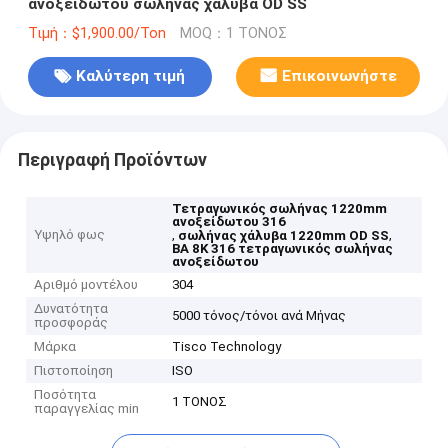
ανοξείδωτου σωλήνας χάλυβα OD SS
Τιμή：$1,900.00/Ton
MOQ：1 ΤΟΝΟΣ
Καλύτερη τιμή
Επικοινωνήστε
Περιγραφή Προϊόντων
Τετραγωνικός σωλήνας 1220mm
ανοξείδωτου 316
Υψηλό φως
,
,
σωλήνας χάλυβα 1220mm OD SS
BA 8K 316 τετραγωνικός σωλήνας
ανοξείδωτου
Αριθμό μοντέλου
304
Δυνατότητα
5000 τόνος/τόνοι ανά Μήνας
προσφοράς
Μάρκα
Tisco Technology
Πιστοποίηση
ISO
Ποσότητα
1 ΤΟΝΟΣ
παραγγελίας min